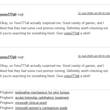
11 Juni 2026 um 04:31 Uhr
yono777all
sagt:
Okay, so Yono777all actually surprised me. Good variety of games, and I
liked that they had some cool promos running. Definitely worth checking out
if you’re searching for something fresh. Give
yono777all
a whirl!
11 Juni 2026 um 04:31 Uhr
yono777all
sagt:
Okay, so Yono777all actually surprised me. Good variety of games, and I
liked that they had some cool promos running. Definitely worth checking out
if you’re searching for something fresh. Give
yono777all
a whirl!
Pingback:
terbinafine mechanism for skin fungus
Pingback:
acular ketorolac ophthalmic treatment
Pingback:
minoxidil clinical proof
Pingback:
minoxidil women’s comparison guide