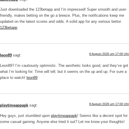
Just downloaded the 123betapp and I’m impressed! Super smooth and user-
friendly, makes betting on the go a breeze. Plus, the notifications keep me
updated on the latest scores and odds. A solid app for any serious bettor.
123betapp
8 August 2026 um 17:00 Uhr
leon89
sagt:
Leon89? I’m cautiously optimistic. The aesthetic looks good, and they’ve got
what I’m looking for. Time will tell, but it seems on the up and up. For sure a
place to watch!
leon89
8 August 2026 um 17:00 Uhr
playtimeappapk
sagt:
Hey guys, just stumbled upon
playtimeappapk
! Seems like a decent spot for
some casual gaming. Anyone else tried it out? Let me know your thoughts!