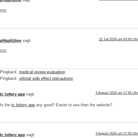
pHqghUme
sagt:
555
22 Juli 2026 um 03:50 Uhr
pHqghUme
sagt:
555
Pingback:
medical review evaluation
Pingback:
orlistat side effect precautions
3 August 2026 um 17:55 Uhr
tc lottery app
sagt:
Is the
tc lottery app
any good? Easier to use than the website?
3 August 2026 um 17:55 Uhr
tc lottery app
sagt: