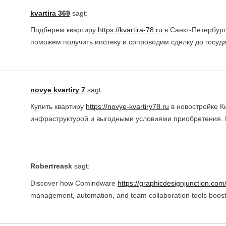
kvartira 369
sagt:
Подберем квартиру
https://kvartira-78.ru
в Санкт-Петербург
поможем получить ипотеку и сопроводим сделку до госуд
novye kvartiry 7
sagt:
Купить квартиру
https://novye-kvartiry78.ru
в новостройке К
инфраструктурой и выгодными условиями приобретения. 
Robertreask
sagt:
Discover how Comindware
https://graphicdesignjunction.co
management, automation, and team collaboration tools boost pr