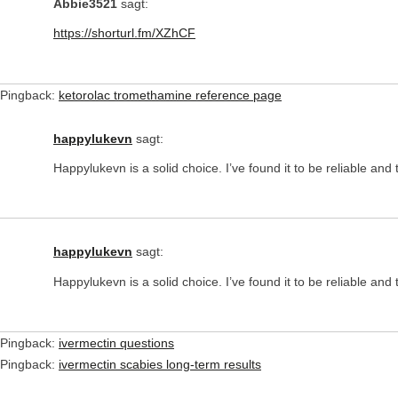
Abbie3521
sagt:
https://shorturl.fm/XZhCF
Pingback:
ketorolac tromethamine reference page
happylukevn
sagt:
Happylukevn is a solid choice. I’ve found it to be reliable an
happylukevn
sagt:
Happylukevn is a solid choice. I’ve found it to be reliable an
Pingback:
ivermectin questions
Pingback:
ivermectin scabies long‑term results