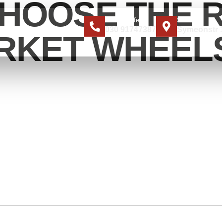
HOOSE THE R
Jetzt anrufen
Standort
030 91747387
Symeonstr 1
ER UNS
KONTAKT
RKET WHEEL