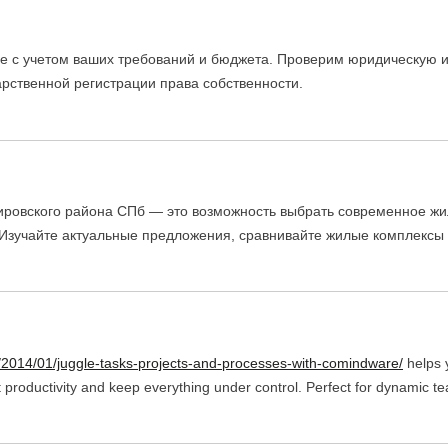
е с учетом ваших требований и бюджета. Проверим юридическую и
арственной регистрации права собственности.
ировского района СПб — это возможность выбрать современное жи
Изучайте актуальные предложения, сравнивайте жилые комплексы 
m/2014/01/juggle-tasks-projects-and-processes-with-comindware/
helps y
oductivity and keep everything under control. Perfect for dynamic teams