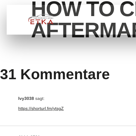
HOW TO C
HOME
SERVİCE
ÜB
AFTERMA
31 Kommentare
Ivy3038
sagt:
https://shorturl.fm/ytsgZ