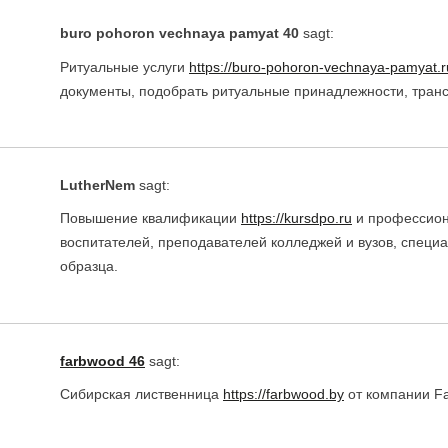
buro pohoron vechnaya pamyat 40
sagt:
Ритуальные услуги
https://buro-pohoron-vechnaya-pamyat.r
документы, подобрать ритуальные принадлежности, транс
LutherNem
sagt:
Повышение квалификации
https://kursdpo.ru
и профессион
воспитателей, преподавателей колледжей и вузов, специ
образца.
farbwood 46
sagt:
Сибирская лиственница
https://farbwood.by
от компании F