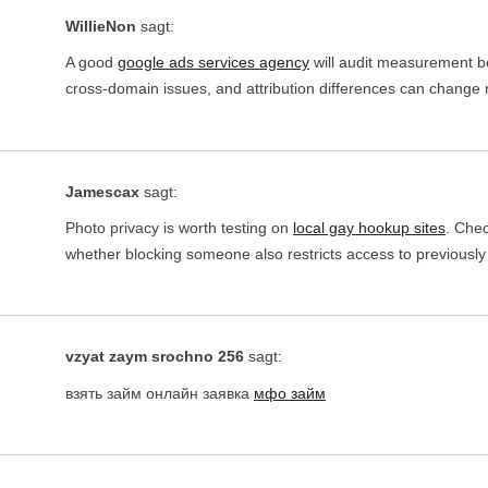
WillieNon
sagt:
A good
google ads services agency
will audit measurement be
cross-domain issues, and attribution differences can change 
Jamescax
sagt:
Photo privacy is worth testing on
local gay hookup sites
. Che
whether blocking someone also restricts access to previously
vzyat zaym srochno 256
sagt:
взять займ онлайн заявка
мфо займ