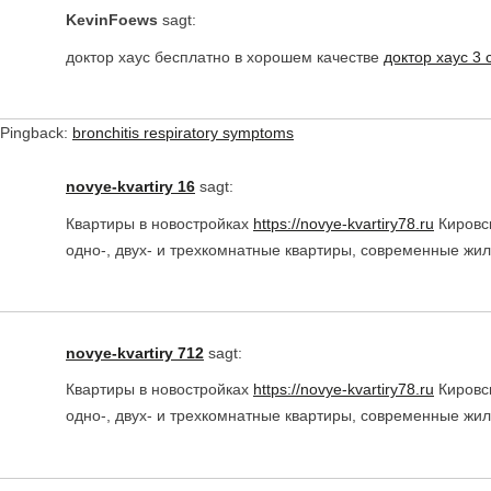
KevinFoews
sagt:
доктор хаус бесплатно в хорошем качестве
доктор хаус 3 
Pingback:
bronchitis respiratory symptoms
novye-kvartiry 16
sagt:
Квартиры в новостройках
https://novye-kvartiry78.ru
Кировск
одно-, двух- и трехкомнатные квартиры, современные жи
novye-kvartiry 712
sagt:
Квартиры в новостройках
https://novye-kvartiry78.ru
Кировск
одно-, двух- и трехкомнатные квартиры, современные жи