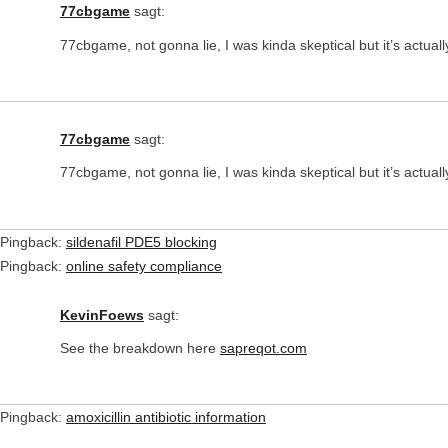
77cbgame
sagt:
77cbgame, not gonna lie, I was kinda skeptical but it’s actuall
77cbgame
sagt:
77cbgame, not gonna lie, I was kinda skeptical but it’s actuall
Pingback:
sildenafil PDE5 blocking
Pingback:
online safety compliance
KevinFoews
sagt:
See the breakdown here
sapreqot.com
Pingback:
amoxicillin antibiotic information